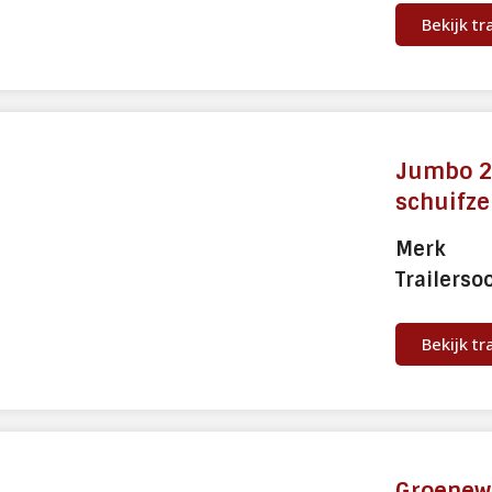
Bekijk tr
Jumbo 2
schuifze
Merk
Trailerso
Bekijk tr
Groenewe