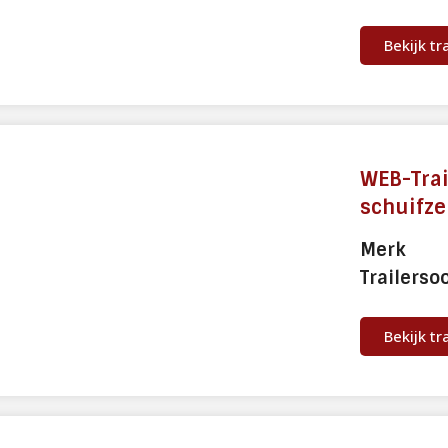
Bekijk tr
WEB-Tra
schuifze
Merk
Trailerso
Bekijk tr