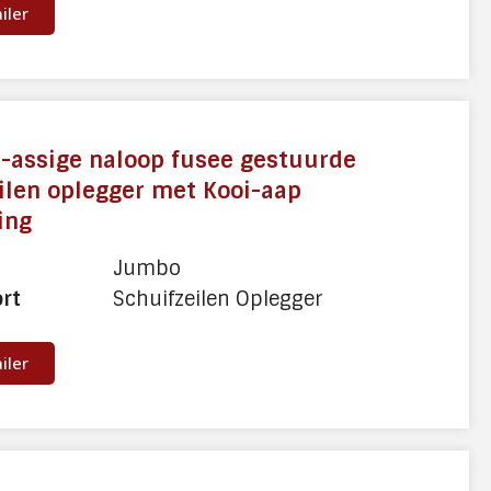
ailer
-assige naloop fusee gestuurde
ilen oplegger met Kooi-aap
ing
Jumbo
ort
Schuifzeilen Oplegger
ailer