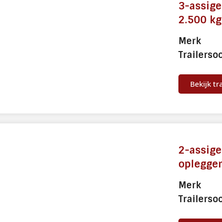
3-assige
beschikt L-Verhuur ook over city trailers.
City trailers zijn perfect voor distributie
2.500 kg
binnen stedelijke gebieden. Deze opleggers
Merk
zijn korter dan standaard kasten trailers
waardoor de goederen ook op moeilijk
Trailerso
bereikbare plaatsen zoals winkelstraten
kunnen worden afgeleverd.
Bekijk tr
Daarnaast zijn er verschillende extra opties
mogelijk:
D’hollandia ondervouw laadklep
(eventueel voorzien van accu’s)
2-assig
LZV-certificaat
oplegge
Merk
Trailerso