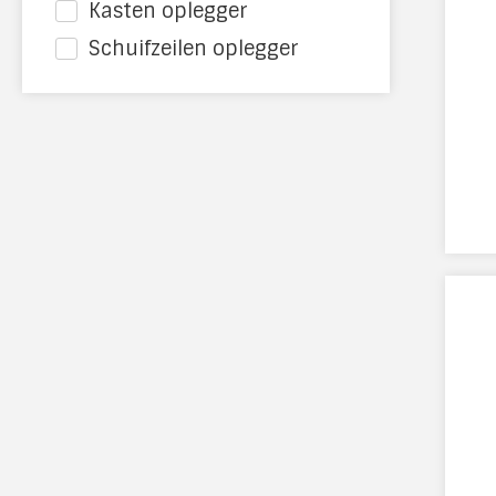
Kasten oplegger
geladen kan worden indien noodzakelijk.
Schuifzeilen oplegger
Daarnaast zijn er verschillende extra opties
mogelijk:
Meeneemheftruck frame aan de
achterzijde
LZV-certificaat
Rongpotten en bijbehorende rongen
D’hollandia ondervouw laadklep
(eventueel voorzien van accu’s)