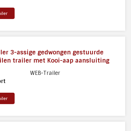
ailer
iler 3-assige gedwongen gestuurde
ilen trailer met Kooi-aap aansluiting
WEB-Trailer
ort
ailer