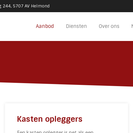
g 244, 5707 AV Helmond
Aanbod
Diensten
Over ons
Kasten opleggers
Een kasten oplegger is net als een