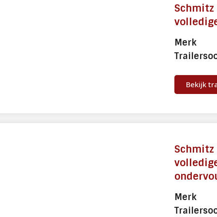
Schmitz 
volledig
Merk
Trailerso
Bekijk tr
Schmitz 
volledig
ondervo
Merk
Trailerso