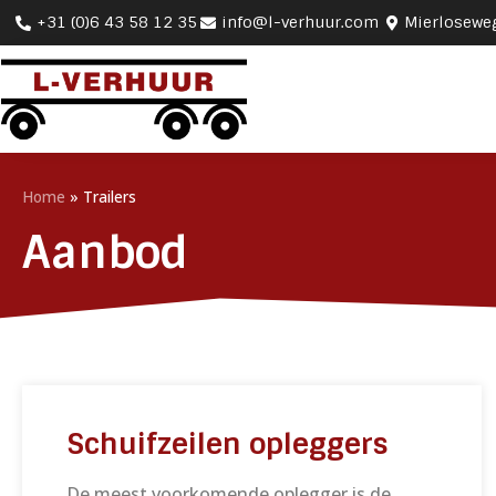
+31 (0)6 43 58 12 35
info@l-verhuur.com
Mierlosewe
Home
»
Trailers
Aanbod
Schuifzeilen opleggers
De meest voorkomende oplegger is de