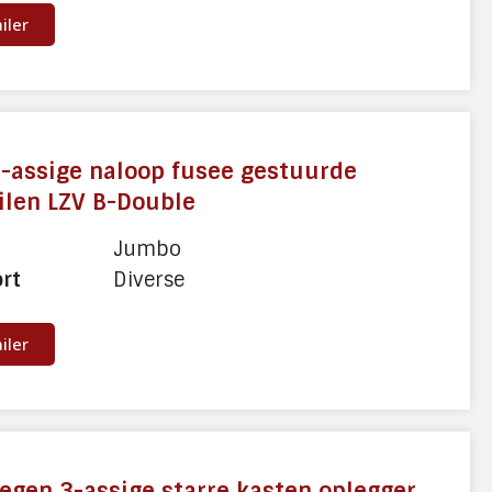
ailer
-assige naloop fusee gestuurde
ilen LZV B-Double
Jumbo
ort
Diverse
ailer
gen 3-assige starre kasten oplegger