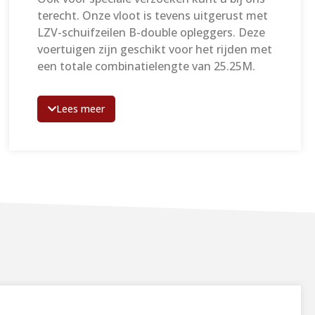
terecht. Onze vloot is tevens uitgerust met
LZV-schuifzeilen B-double opleggers. Deze
voertuigen zijn geschikt voor het rijden met
een totale combinatielengte van 25.25M.
Een B-Double, of tussen-oplegger, is de
Lees meer
ideale oplossing om LZV te rijden met
standaard trekkers en 13.600mm opleggers.
Acht meter extra laadruimte in de vorm van
een schuifzeil- of plywoodbak resulteert in
een beter rendement en enorme
vermindering in CO²-uitstoot.
Wij adviseren u graag over de verschillende
mogelijkheden bij L-Verhuur. Neem contact
met ons op om te kijken welk voertuig het
beste bij uw wensen past.