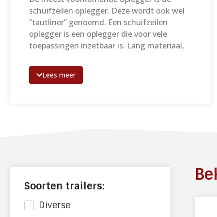
schuifzeilen oplegger. Deze wordt ook wel
“tautliner” genoemd. Een schuifzeilen
oplegger is een oplegger die voor vele
toepassingen inzetbaar is. Lang materiaal,
palletgoederen of anderszins goederen
kunnen met de schuifzeilen oplegger
Lees meer
optimaal vervoerd worden.
Kenmerken van dit type trailer zijn de zeilen
waarvan de zijkanten zijn opgebouwd. Deze
zeilen kunnen aan beide zijden compleet
worden opengeschoven waardoor een zeer
groot open oppervlak gecreëerd wordt. Dit
maakt het mogelijk om alle denkbare
ladingen te transporteren. Daarnaast is het
Bek
zeer gemakkelijk met deze oplegger om te
Soorten trailers:
laden of lossen. Al onze schuifzeilen
opleggers zijn voorzien van een schuifdak
Diverse
zodat er ook via het dak met een kraan