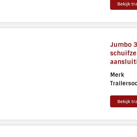
Bekijk tr
Jumbo 3
schuifze
aansluit
Merk
Trailerso
Bekijk tr