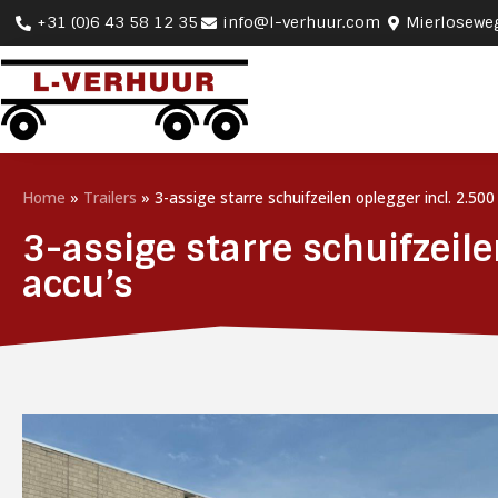
+31 (0)6 43 58 12 35
info@l-verhuur.com
Mierlosewe
Home
»
Trailers
»
3-assige starre schuifzeilen oplegger incl. 2.5
3-assige starre schuifzeil
accu’s