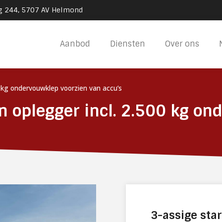
g 244, 5707 AV Helmond
Aanbod
Diensten
Over ons
00 kg ondervouwklep voorzien van accu’s
en oplegger incl. 2.500 kg o
3-assige star